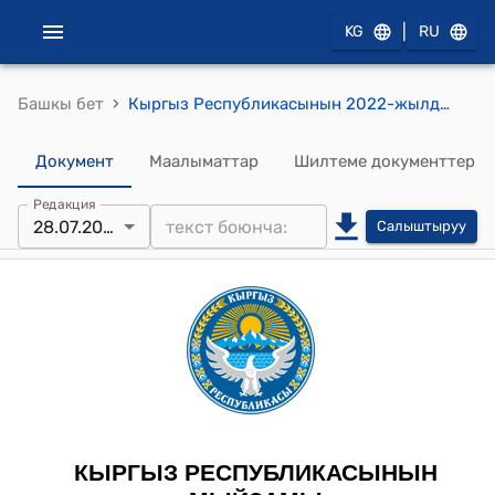
|
KG
RU
›
Башкы бет
Кыргыз Республикасынын 2022-жылдын 5-июлундагы № 57 "Кыргыз Республикасынын улуттук коопсуздук органдары жөнүндө" Мыйзамы
Документ
Маалыматтар
Шилтеме документтер
Редакция
28.07.2026
Салыштыруу