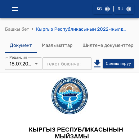
|
KG
RU
›
Башкы бет
Кыргыз Республикасынын 2022-жылдын 5-августундагы № 84 "Жерди пайдалануу чөйрөсүндөгү айрым мыйзам актыларына өзгөртүүлөрдү киргизүү жөнүндө" Мыйзамы
Документ
Маалыматтар
Шилтеме документтер
Редакция
18.07.2025
Салыштыруу