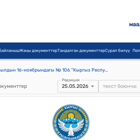
маа
 байланыш
Жаңы документтер
Тандалган документтер
Сурап билүү
Поп
Кыргыз Республикасынын 2022-жылдын 16-ноябрындагы № 106 "Кыргыз Республикасынын Жогорку Кеңешинин Регламенти жөнүндө" Мыйзамы
Редакция
окументтер
25.05.2026