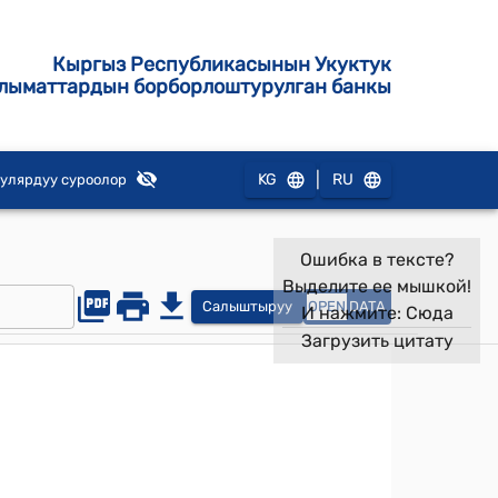
Кыргыз Республикасынын Укуктук
лыматтардын борборлоштурулган банкы
|
KG
RU
улярдуу суроолор
Ошибка в тексте?
Выделите ее мышкой!
Салыштыруу
OPEN
DATA
И нажмите:
Сюда
Загрузить цитату