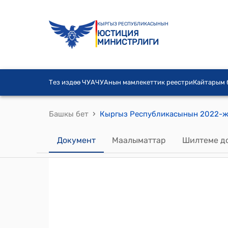
КЫРГЫЗ РЕСПУБЛИКАСЫНЫН
ЮСТИЦИЯ
МИНИСТРЛИГИ
Тез издөө ЧУА
ЧУАнын мамлекеттик реестри
Кайтарым
›
Башкы бет
Документ
Маалыматтар
Шилтеме д