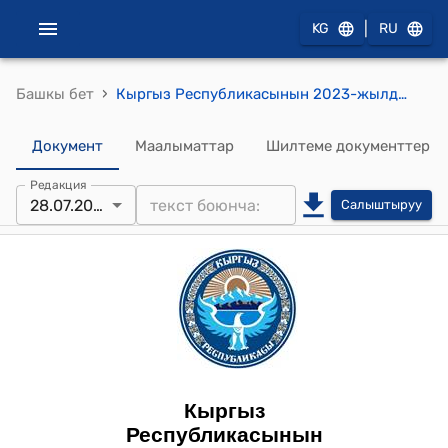
|
KG
RU
›
Башкы бет
Кыргыз Республикасынын 2023-жылдын 24-февралындагы № 40 "Экстремисттик ишке каршы аракеттенүү жөнүндө" Мыйзамы
Документ
Маалыматтар
Шилтеме документтер
Редакция
28.07.2025
Салыштыруу