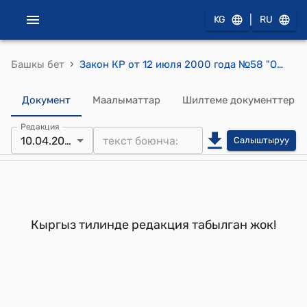
|
KG
RU
›
Башкы бет
Закон КР от 12 июля 2000 года №58 "Об утверждении перечня учреждений начального профессионального образования"
Документ
Маалыматтар
Шилтеме документтер
Редакция
10.04.2012
Салыштыруу
Кыргыз тилинде редакция табылган жок!