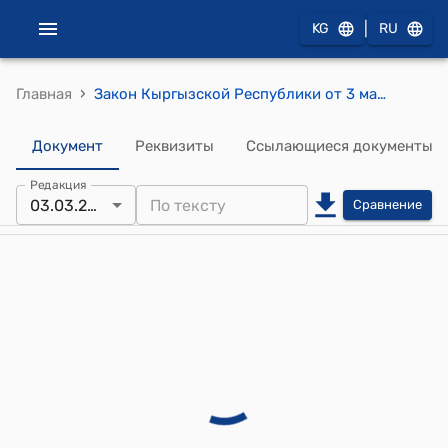
|
KG
RU
›
Главная
Закон Кыргызской Республики от 3 марта 2023 года № 47 "О ратификации Соглашения о сотрудничестве между Кабинетом Министров Кыргызской Республики, в лице Министерства экономики и коммерции Кыргызской Республики, и Фондом развития Абу-Даби относительно создания Совместной холдинговой компании в Кыргызской Республике, подписанного 31 октября 2022 года в городе Абу-Даби, Объединенные Арабские Эмираты"
Документ
Реквизиты
Ссылающиеся документы
Редакция
03.03.2023
Сравнение