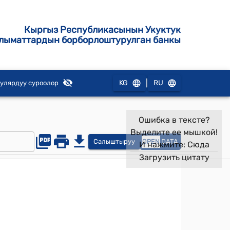
Кыргыз Республикасынын Укуктук
лыматтардын борборлоштурулган банкы
|
KG
RU
улярдуу суроолор
Ошибка в тексте?
Выделите ее мышкой!
Салыштыруу
OPEN
DATA
И нажмите:
Сюда
Загрузить цитату