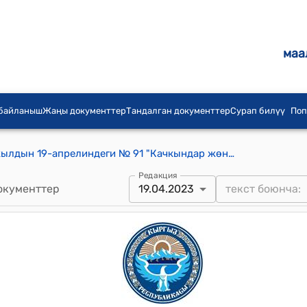
маа
 байланыш
Жаңы документтер
Тандалган документтер
Сурап билүү
Поп
Кыргыз Республикасынын 2023-жылдын 19-апрелиндеги № 91 "Качкындар жөнүндө" Кыргыз Республикасынын Мыйзамына өзгөртүүлөрдү киргизүү тууралуу" Мыйзамы
Редакция
окументтер
19.04.2023