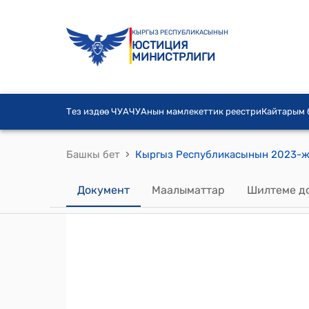
КЫРГЫЗ РЕСПУБЛИКАСЫНЫН
ЮСТИЦИЯ
МИНИСТРЛИГИ
Тез издөө ЧУА
ЧУАнын мамлекеттик реестри
Кайтарым
›
Башкы бет
Документ
Маалыматтар
Шилтеме д