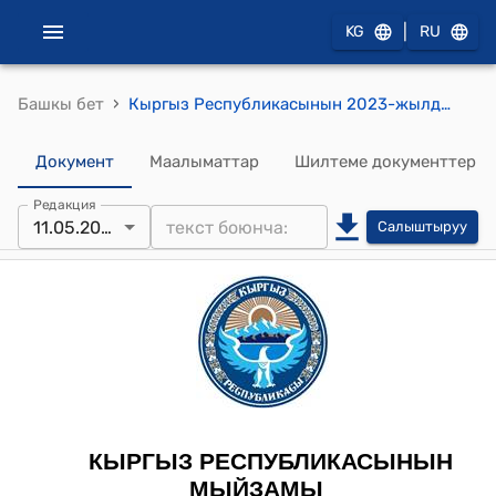
|
KG
RU
›
Башкы бет
Кыргыз Республикасынын 2023-жылдын 11-майындагы № 98 "2022-жылдын 5-октябрында Бишкек шаарында кол коюлган Кыргыз Республикасы менен Эл аралык өнүктүрүү ассоциациясынын (Дүйнөлүк банктын) ортосундагы "Электр энергетика секторун модернизациялоо жана туруктуу өнүктүрүү" долбоору боюнча каржылоо жөнүндө макулдашууну ратификациялоо тууралуу" Мыйзамы
Документ
Маалыматтар
Шилтеме документтер
Редакция
11.05.2023
Салыштыруу