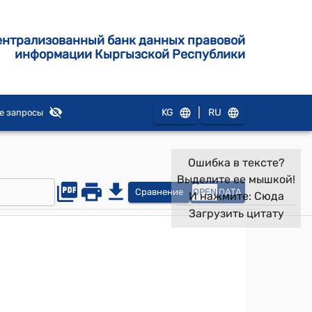
ентрализованный банк данных правовой
информации Кыргызской Республики
|
KG
RU
е запросы
Ошибка в тексте?
Выделите ее мышкой!
Сравнение
OPEN
DATA
И нажмите:
Сюда
Загрузить цитату