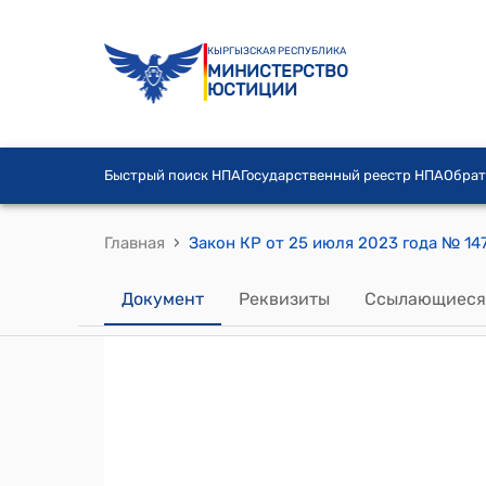
КЫРГЫЗСКАЯ РЕСПУБЛИКА
МИНИСТЕРСТВО
ЮСТИЦИИ
Быстрый поиск НПА
Государственный реестр НПА
Обрат
›
Главная
Документ
Реквизиты
Ссылающиеся