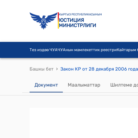
КЫРГЫЗ РЕСПУБЛИКАСЫНЫН
ЮСТИЦИЯ
МИНИСТРЛИГИ
Тез издөө ЧУА
ЧУАнын мамлекеттик реестри
Кайтарым
›
Башкы бет
Документ
Маалыматтар
Шилтеме д