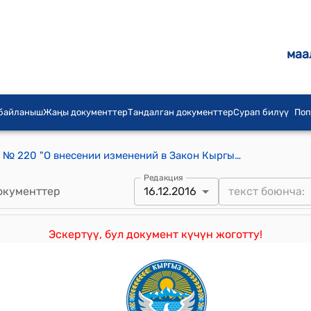
маа
 байланыш
Жаңы документтер
Тандалган документтер
Сурап билүү
Поп
Закон КР от 28 декабря 2006 года № 220 "О внесении изменений в Закон Кыргызской Республики "О консервации, ликвидации и банкротстве банков"
Редакция
окументтер
16.12.2016
Эскертүү, бул документ күчүн жоготту!