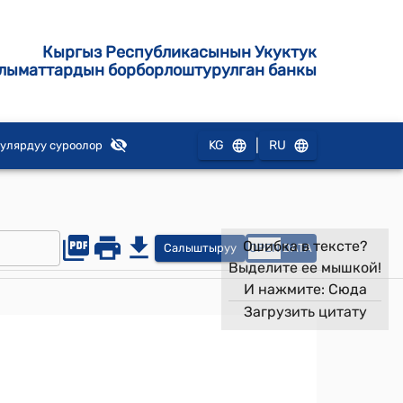
Кыргыз Республикасынын Укуктук
лыматтардын борборлоштурулган банкы
|
KG
RU
улярдуу суроолор
Ошибка в тексте?
Салыштыруу
OPEN
DATA
Выделите ее мышкой!
И нажмите:
Сюда
Загрузить цитату