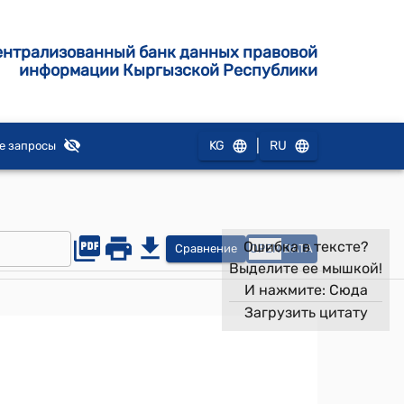
ентрализованный банк данных правовой
информации Кыргызской Республики
|
KG
RU
е запросы
Ошибка в тексте?
Сравнение
OPEN
DATA
Выделите ее мышкой!
И нажмите:
Сюда
Загрузить цитату