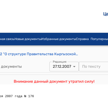
Ц
ная связь
Новые документы
Избранные документы
Справка
Популярны
Закон КР от 6 февраля 2007 года № 12 "О структуре Правительства Кыргызской Республики"
Редакция
 документы
27.12.2007
Внимание данный документ утратил силу!