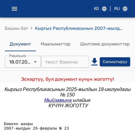
|
KG
RU
›
Башкы бет
Кыргыз Республикасынын 2007-жылдын 26-февралындагы № 23 "Кыргыз Республикасынын Жер кодексине өзгөртүүлөр киргизүү жөнүндө" Мыйзамы
Документ
Маалыматтар
Шилтеме документтер
Редакция
18.07.2025
Салыштыруу
Эскертүү, бул документ күчүн жоготту!