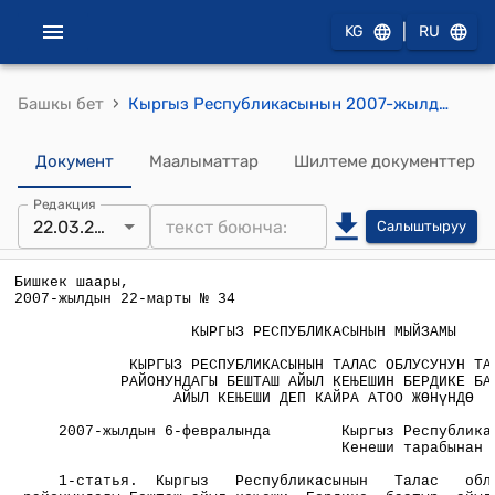
|
KG
RU
›
Башкы бет
Кыргыз Республикасынын 2007-жылдын 22-мартындагы "Кыргыз Республикасынын Талас облусунун Талас районундагы Бешташ айыл кеңешин Бердике баатыр айыл кеңеши деп кайра атоо жөнүндө" Мыйзамы
Документ
Маалыматтар
Шилтеме документтер
Редакция
22.03.2007
Салыштыруу