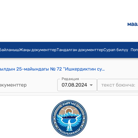
маа
 байланыш
Жаңы документтер
Тандалган документтер
Сурап билүү
Поп
Кыргыз Республикасынын 2007-жылдын 25-майындагы № 72 "Ишкердиктин субъекттерине текшерүүлөрдү жүргүзүүнүн тартиби жөнүндө" Мыйзамы
Редакция
окументтер
07.08.2024