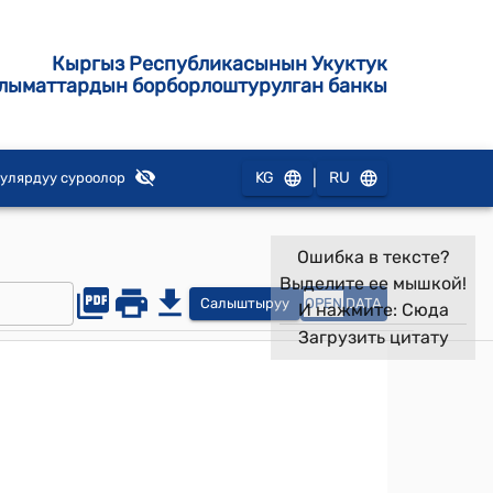
Кыргыз Республикасынын Укуктук
лыматтардын борборлоштурулган банкы
|
KG
RU
улярдуу суроолор
Ошибка в тексте?
Выделите ее мышкой!
Салыштыруу
OPEN
DATA
И нажмите:
Сюда
Загрузить цитату