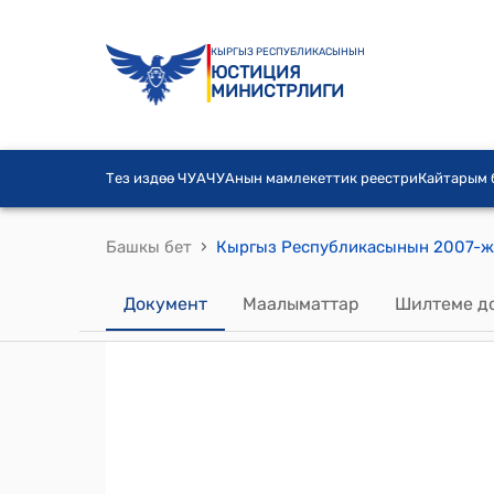
КЫРГЫЗ РЕСПУБЛИКАСЫНЫН
ЮСТИЦИЯ
МИНИСТРЛИГИ
Тез издөө ЧУА
ЧУАнын мамлекеттик реестри
Кайтарым
›
Башкы бет
Документ
Маалыматтар
Шилтеме д