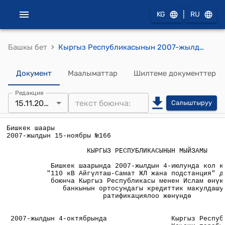
|
KG
RU
›
Башкы бет
Кыргыз Республикасынын 2007-жылдын 15-ноябрындагы №166 "Бишкек шаарында 2007-жылдын 4-июлунда кол коюлган "110 кВ Айгүлташ-Самат ЖЛ жана подстанция" долбоору боюнча Кыргыз Республикасы менен Ислам өнүктүрүү банкынын ортосундагы кредиттик макулдашууну ратификациялоо жөнүндө" мыйзам
Документ
Маалыматтар
Шилтеме документтер
Редакция
15.11.2007
Салыштыруу