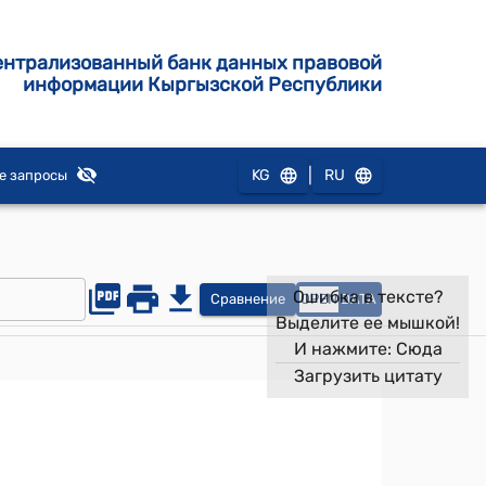
ентрализованный банк данных правовой
информации Кыргызской Республики
|
KG
RU
е запросы
Ошибка в тексте?
Сравнение
OPEN
DATA
Выделите ее мышкой!
И нажмите:
Сюда
Загрузить цитату