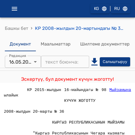
|
KG
RU
›
Башкы бет
КР 2008-жылдын 20-мартындагы № 36 "Кыргыз Республикасынын Чегара кызматы жөнүндө" Кыргыз Республикасынын Мыйзамына толуктоолор жана өзгөртүүлөр киргизүү тууралу" Мыйзамы
Документ
Маалыматтар
Шилтеме документтер
Редакция
16.05.2015
Салыштыруу
Эскертүү, бул документ күчүн жоготту!