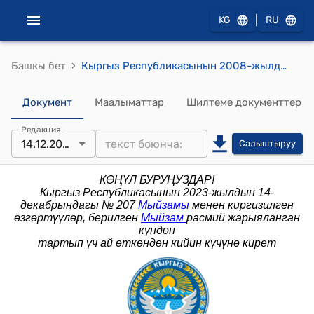
|
KG
RU
›
Башкы бет
Кыргыз Республикасынын 2008-жылдын 7-майындагы № 78 "Банктык аманаттарды (депозиттерди) коргоо жөнүндө" Мыйзамы
Документ
Маалыматтар
Шилтеме документтер
Редакция
14.12.2023
Салыштыруу