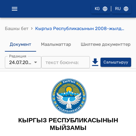
|
KG
RU
›
Башкы бет
Кыргыз Республикасынын 2008-жылдын 23-майындагы № 94 "Кыргыз Республикасынын стратегиялык объектилери жөнүндө" Мыйзамы
Документ
Маалыматтар
Шилтеме документтер
Редакция
24.07.2024
Салыштыруу