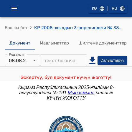
|
KG
RU
›
Башкы бет
КР 2008-жылдын 3-апрелиндеги № 38 "Ден соолугунун мүмкүнчүлүктөрү чектелүү адамдардын укуктары жана кепилдиктери жөнүндө" Мыйзамы
Документ
Маалыматтар
Шилтеме документтер
Редакция
08.08.2025
Салыштыруу
Эскертүү, бул документ күчүн жоготту!