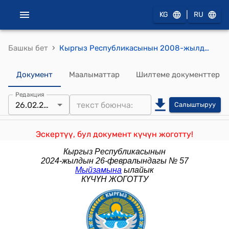
|
KG
RU
›
Башкы бет
Кыргыз Республикасынын 2008-жылдын 13-октябрындагы № 211 "Мунапыс берүүнүн жана ырайым кылуунун жалпы принциптери жөнүндө" Кыргыз Республикасынын Мыйзамына өзгөртүүлөр киргизүү тууралу" Мыйзамы
Документ
Маалыматтар
Шилтеме документтер
Редакция
26.02.2024
Салыштыруу
Эскертүү, бул документ күчүн жоготту!