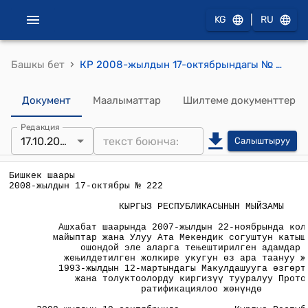
|
KG
RU
›
Башкы бет
КР 2008-жылдын 17-октябрындагы № 222 "Ашхабат шаарында 2007-жылдын 22-ноябрында кол коюлган майыптар жана Улуу Ата Мекендик согуштун катышуучулары, ошондой эле аларга теңештирилген адамдар үчүн жеңилдетилген жолкире укугун өз ара таануу жөнүндө 1993-жылдын 12-мартындагы Макулдашууга өзгөртүүлөрдү жана толуктоолорду киргизүү тууралуу Протоколду ратификациялоо жөнүндө" Мыйзамы
Документ
Маалыматтар
Шилтеме документтер
Редакция
17.10.2008
Салыштыруу