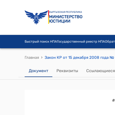
КЫРГЫЗСКАЯ РЕСПУБЛИКА
МИНИСТЕРСТВО
ЮСТИЦИИ
Быстрый поиск НПА
Государственный реестр НПА
Обрат
›
Главная
Документ
Реквизиты
Ссылающиеся