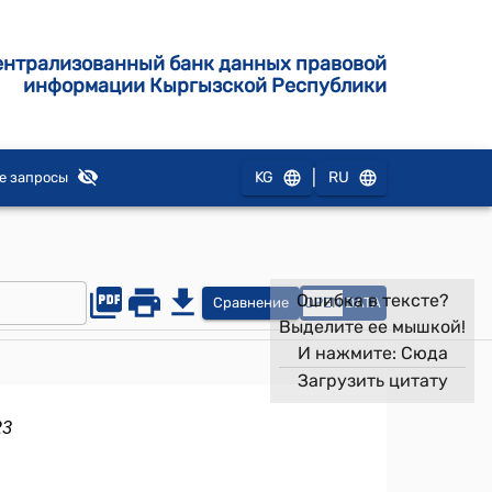
ентрализованный банк данных правовой
информации Кыргызской Республики
|
KG
RU
е запросы
Ошибка в тексте?
Сравнение
OPEN
DATA
Выделите ее мышкой!
И нажмите:
Сюда
Загрузить цитату