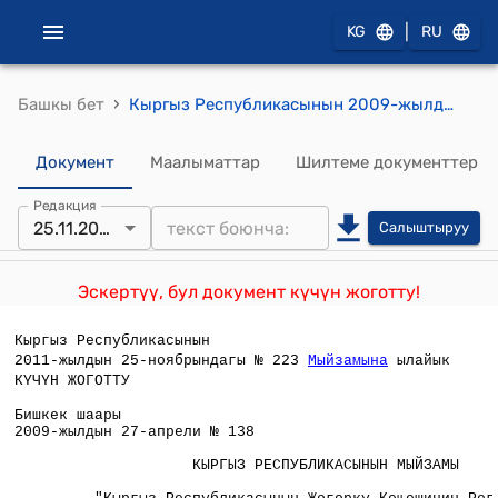
|
KG
RU
›
Башкы бет
Кыргыз Республикасынын 2009-жылдын 27-апрелиндеги №138 "Кыргыз Республикасынын Жогорку Кеңешинин Регламенти жөнүндө" Кыргыз Республикасынын Мыйзамына өзгөртүү жана толуктоо киргизүү тууралуу"мыйзамы
Документ
Маалыматтар
Шилтеме документтер
Редакция
25.11.2009
Салыштыруу
Эскертүү, бул документ күчүн жоготту!