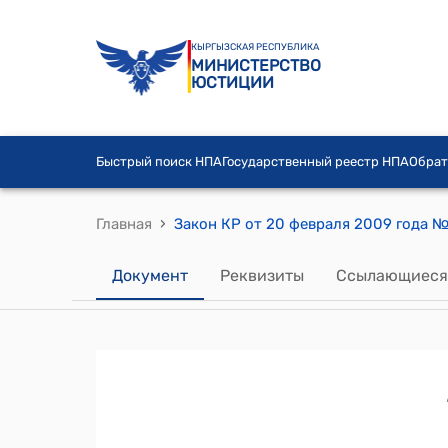
КЫРГЫЗСКАЯ РЕСПУБЛИКА
МИНИСТЕРСТВО
ЮСТИЦИИ
Быстрый поиск НПА
Государственный реестр НПА
Обрат
›
Главная
Документ
Реквизиты
Ссылающиеся