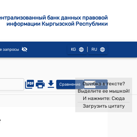
ентрализованный банк данных правовой
информации Кыргызской Республики
|
KG
RU
е запросы
Ошибка в тексте?
Сравнение
OPEN
DATA
Выделите ее мышкой!
И нажмите:
Сюда
Загрузить цитату