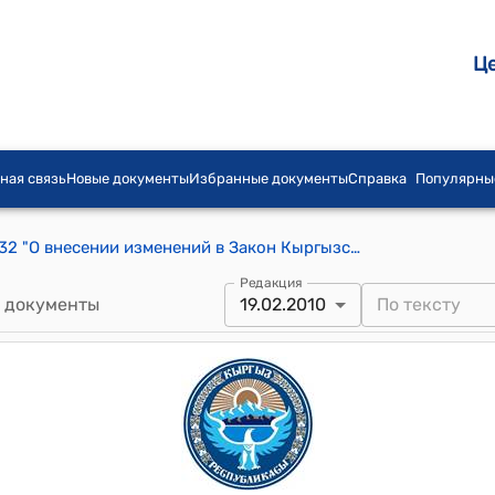
Ц
ная связь
Новые документы
Избранные документы
Справка
Популярны
Закон КР от 19 февраля 2010 года № 32 "О внесении изменений в Закон Кыргызской Республики "Об оружии""
Редакция
 документы
19.02.2010