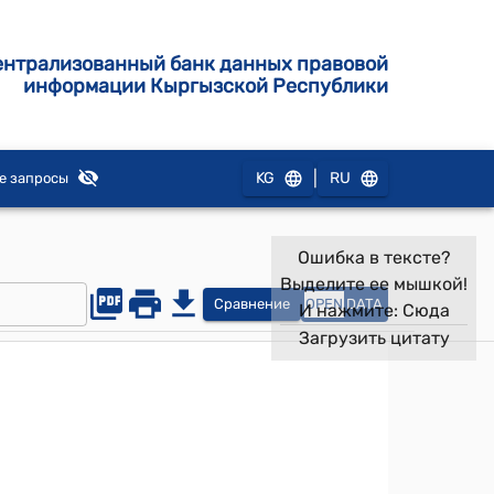
ентрализованный банк данных правовой
информации Кыргызской Республики
|
KG
RU
е запросы
Ошибка в тексте?
Выделите ее мышкой!
Сравнение
OPEN
DATA
И нажмите:
Сюда
Загрузить цитату