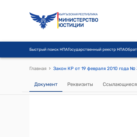
КЫРГЫЗСКАЯ РЕСПУБЛИКА
МИНИСТЕРСТВО
ЮСТИЦИИ
Быстрый поиск НПА
Государственный реестр НПА
Обрат
›
Главная
Документ
Реквизиты
Ссылающиеся