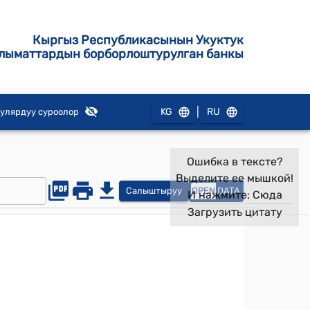
Кыргыз Республикасынын Укуктук
лыматтардын борборлоштурулган банкы
|
KG
RU
улярдуу суроолор
Ошибка в тексте?
Выделите ее мышкой!
Салыштыруу
OPEN
DATA
И нажмите:
Сюда
Загрузить цитату