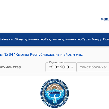
маа
 байланыш
Жаңы документтер
Тандалган документтер
Сурап билүү
Поп
КР 2010-жылдын 24-февралындагы № 34 "Кыргыз Республикасынын айрым мыйзам актыларын күчүн жоготту деп табуу жөнүндө"
Редакция
окументтер
25.02.2010