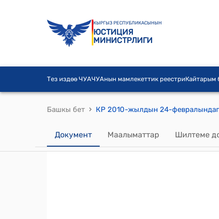
КЫРГЫЗ РЕСПУБЛИКАСЫНЫН
ЮСТИЦИЯ
МИНИСТРЛИГИ
Тез издөө ЧУА
ЧУАнын мамлекеттик реестри
Кайтарым
›
Башкы бет
Документ
Маалыматтар
Шилтеме д