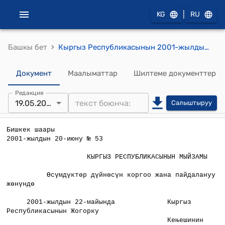
|
KG
RU
›
Башкы бет
Кыргыз Республикасынын 2001-жылдын 6-июнундагы № 53 "Өсүмдүктөр дүйнөсүн коргоо жана пайдалануу жөнүндө" Мыйзамы
Документ
Маалыматтар
Шилтеме документтер
Редакция
19.05.2026
Салыштыруу