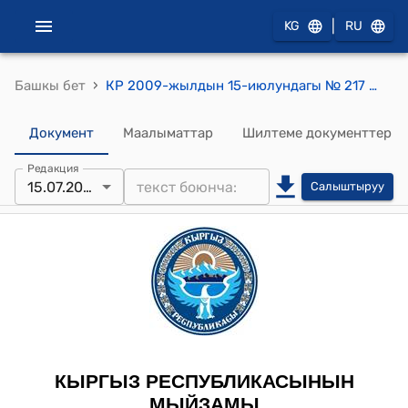
|
KG
RU
›
Башкы бет
КР 2009-жылдын 15-июлундагы № 217 ""Мамлекеттик социалдык камсыздандыруу жөнүндө" Кыргыз Республикасынын Мыйзамына толуктоолор киргизүү тууралу" Мыйзам
Документ
Маалыматтар
Шилтеме документтер
Редакция
15.07.2009
Салыштыруу