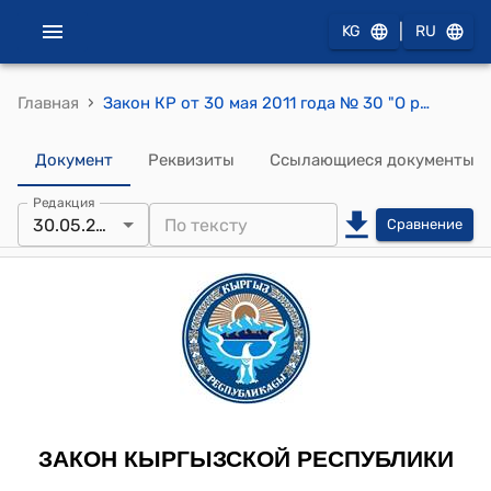
|
KG
RU
›
Главная
Закон КР от 30 мая 2011 года № 30 "О ратификации Соглашения о сотрудничестве в области расследования авиационных происшествий с государственными воздушными судами государств-участников Содружества Независимых Государств, подписанного 20 ноября 2009 года в городе Ялта"
Документ
Реквизиты
Ссылающиеся документы
Редакция
30.05.2011
Сравнение