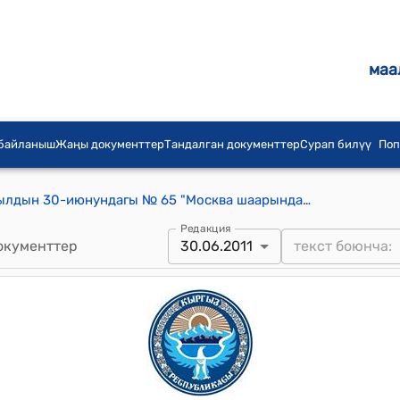
маа
 байланыш
Жаңы документтер
Тандалган документтер
Сурап билүү
Поп
Кыргыз Республикасынын 2011-жылдын 30-июнундагы № 65 "Москва шаарында 1997-жылдын 28-мартында кол коюлган жол кыймылынын эрежелерин администрациялык бузгандык жөнүндө иштер боюнча чечимдерди өз ара таануу жана аткаруу тууралуу Конвенцияны ратификациялоо жөнүндө" Мыйзамы
Редакция
окументтер
30.06.2011