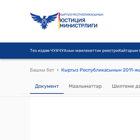
КЫРГЫЗ РЕСПУБЛИКАСЫНЫН
ЮСТИЦИЯ
МИНИСТРЛИГИ
Тез издөө ЧУА
ЧУАнын мамлекеттик реестри
Кайтарым
›
Башкы бет
Документ
Маалыматтар
Шилтеме д