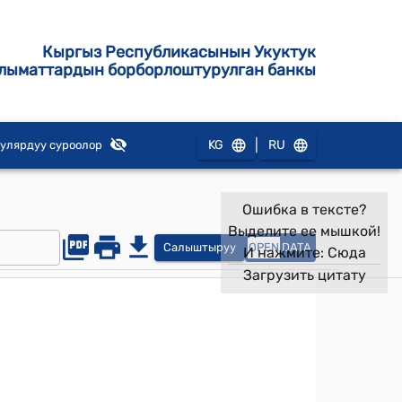
Кыргыз Республикасынын Укуктук
лыматтардын борборлоштурулган банкы
|
KG
RU
улярдуу суроолор
Ошибка в тексте?
Выделите ее мышкой!
Салыштыруу
OPEN
DATA
И нажмите:
Сюда
Загрузить цитату