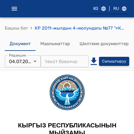
|
KG
RU
›
Башкы бет
КР 2011-жылдын 4-июлундагы №77 "«Кыргыз Республикасынын 2011-жылга республикалык бюджети жана 2012-2013-жылдарга болжолу жөнүндө» Кыргыз Республикасынын Мыйзамына өзгөртүүлөр жана толуктоо киргизүү тууралуу" Мыйзамы
Документ
Маалыматтар
Шилтеме документтер
Редакция
04.07.2011
Салыштыруу