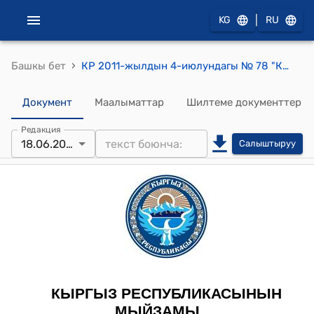
|
KG
RU
›
Башкы бет
КР 2011-жылдын 4-июлундагы № 78 "Кыргыз Республикасында мамлекеттик социалдык камсыздандыруу боюнча пенсиянын топтоо бөлүгүн каржылоо үчүн каражаттарды инвестициялоо жөнүндө" Мыйзамы
Документ
Маалыматтар
Шилтеме документтер
Редакция
18.06.2025
Салыштыруу