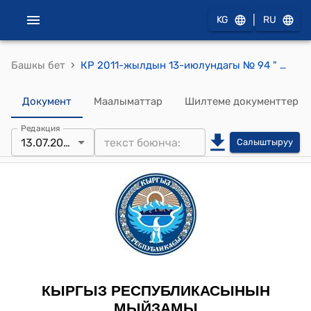
|
KG
RU
›
Башкы бет
КР 2011-жылдын 13-июлундагы № 94 " "Кыргыз Республикасынын жарандыгы жөнүндө" Кыргыз Республикасынын Мыйзамына өзгөртүүлөр киргизүү тууралуу" Мыйзамы
Документ
Маалыматтар
Шилтеме документтер
Редакция
13.07.2011
Салыштыруу