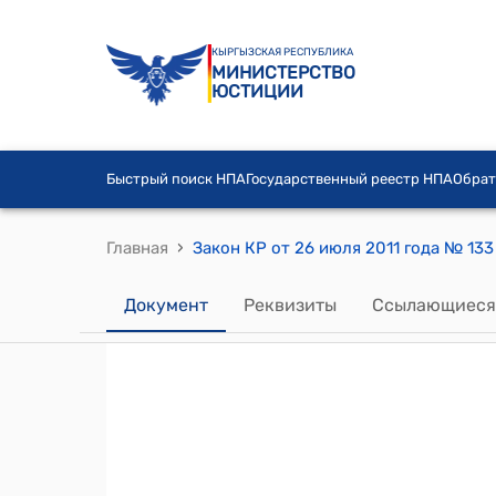
КЫРГЫЗСКАЯ РЕСПУБЛИКА
МИНИСТЕРСТВО
ЮСТИЦИИ
Быстрый поиск НПА
Государственный реестр НПА
Обрат
›
Главная
Документ
Реквизиты
Ссылающиеся