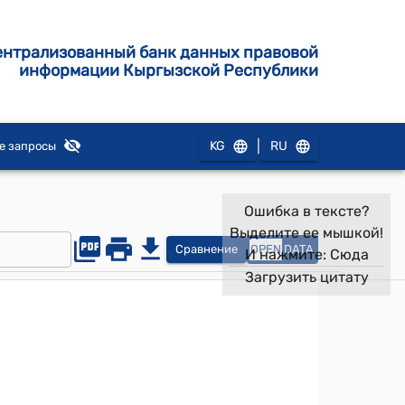
ентрализованный банк данных правовой
информации Кыргызской Республики
|
KG
RU
е запросы
Ошибка в тексте?
Выделите ее мышкой!
Сравнение
OPEN
DATA
И нажмите:
Сюда
Загрузить цитату