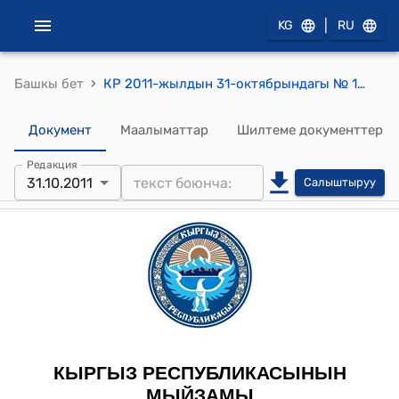
|
KG
RU
›
Башкы бет
КР 2011-жылдын 31-октябрындагы № 190 "Вена шаарында (Австрия) 2011-жылдын 9-июнунда кол коюлган Бишкек-Торугарт автожолун реконструкциялоо долбоору боюнча Кыргыз Республикасы менен ОПЕК Эл аралык өнүктүрүү фондунун ортосундагы Кредиттик макулдашууну ратификациялоо жөнүндө" Мыйзамы
Документ
Маалыматтар
Шилтеме документтер
Редакция
31.10.2011
Салыштыруу