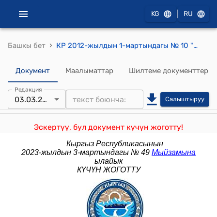
|
KG
RU
›
Башкы бет
КР 2012-жылдын 1-мартындагы № 10 "Кыргыз Республикасынын айрым мыйзам актыларына толуктоолорду жана өзгөртүүлөрдү киргизүү жөнүндө"
Документ
Маалыматтар
Шилтеме документтер
Редакция
03.03.2023
Салыштыруу
Эскертүү, бул документ күчүн жоготту!