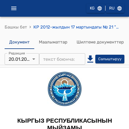
|
KG
RU
›
Башкы бет
КР 2012-жылдын 17 мартындагы № 21 "Кыргыз Республикасынын айрым мыйзам актыларына өзгөртүүлөр киргизүү жөнүндө" Мыйзамы
Документ
Маалыматтар
Шилтеме документтер
Редакция
20.01.2017
Салыштыруу