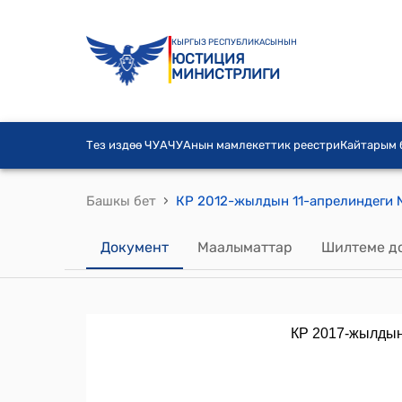
КЫРГЫЗ РЕСПУБЛИКАСЫНЫН
ЮСТИЦИЯ
МИНИСТРЛИГИ
Тез издөө ЧУА
ЧУАнын мамлекеттик реестри
Кайтарым
›
Башкы бет
Документ
Маалыматтар
Шилтеме д