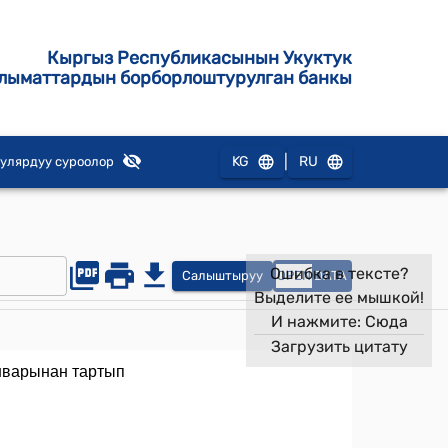
Кыргыз Республикасынын Укуктук
лыматтардын борборлоштурулган банкы
|
KG
RU
улярдуу суроолор
Ошибка в тексте?
Салыштыруу
OPEN
DATA
Выделите ее мышкой!
И нажмите:
Сюда
Загрузить цитату