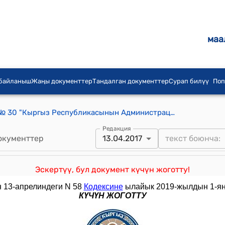
маа
 байланыш
Жаңы документтер
Тандалган документтер
Сурап билүү
Поп
КР 2012-жылдын 11-апрелиндеги № 30 "Кыргыз Республикасынын Администрациялык жоопкерчилик жөнүндө кодексине толуктоолорду киргизүү жөнүндө" Мыйзамы
Редакция
окументтер
13.04.2017
Эскертүү, бул документ күчүн жоготту!