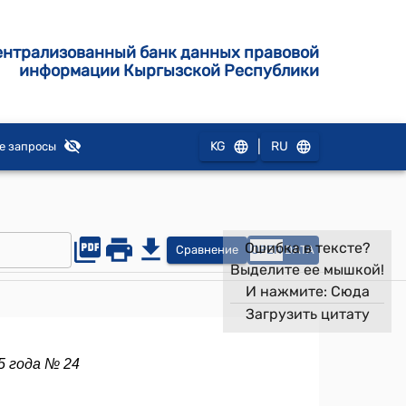
ентрализованный банк данных правовой
информации Кыргызской Республики
|
KG
RU
е запросы
Ошибка в тексте?
Сравнение
OPEN
DATA
Выделите ее мышкой!
И нажмите:
Сюда
Загрузить цитату