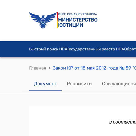
КЫРГЫЗСКАЯ РЕСПУБЛИКА
МИНИСТЕРСТВО
ЮСТИЦИИ
Быстрый поиск НПА
Государственный реестр НПА
Обрат
›
Главная
Документ
Реквизиты
Ссылающиеся