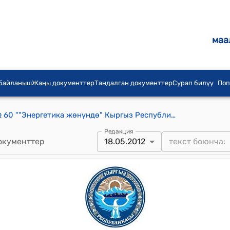
маа
 байланыш
Жаңы документтер
Тандалган документтер
Сурап билүү
Поп
КР 2012-жылдын 18-майындагы № 60 ""Энергетика жөнүндө" Кыргыз Республикасынын Мыйзамына өзгөртүү жана толуктоо киргизүү тууралуу" Мыйзамы
Редакция
окументтер
18.05.2012