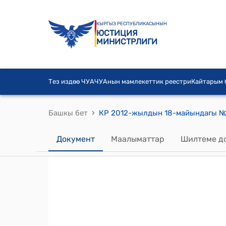
КЫРГЫЗ РЕСПУБЛИКАСЫНЫН
ЮСТИЦИЯ
МИНИСТРЛИГИ
Тез издөө ЧУА
ЧУАнын мамлекеттик реестри
Кайтарым
›
Башкы бет
Документ
Маалыматтар
Шилтеме д