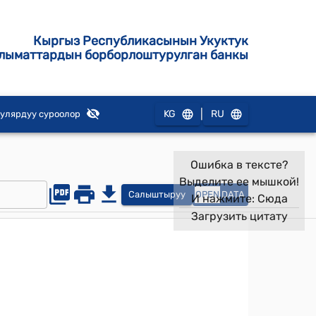
Кыргыз Республикасынын Укуктук
лыматтардын борборлоштурулган банкы
|
KG
RU
улярдуу суроолор
Ошибка в тексте?
Выделите ее мышкой!
Салыштыруу
OPEN
DATA
И нажмите:
Сюда
Загрузить цитату