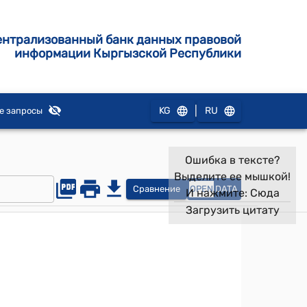
ентрализованный банк данных правовой
информации Кыргызской Республики
|
KG
RU
е запросы
Ошибка в тексте?
Выделите ее мышкой!
Сравнение
OPEN
DATA
И нажмите:
Сюда
Загрузить цитату