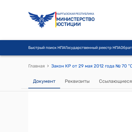
КЫРГЫЗСКАЯ РЕСПУБЛИКА
МИНИСТЕРСТВО
ЮСТИЦИИ
Быстрый поиск НПА
Государственный реестр НПА
Обрат
›
Главная
Документ
Реквизиты
Ссылающиеся