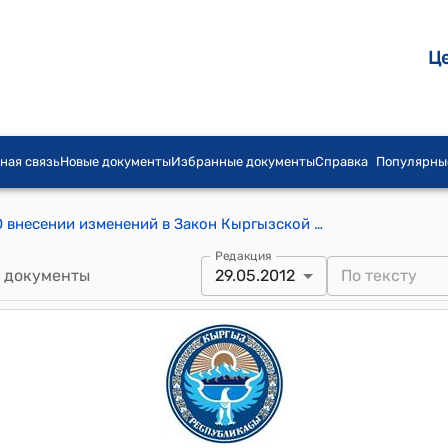
Ц
ная связь
Новые документы
Избранные документы
Справка
Популярны
Закон КР от 29 мая 2012 года № 70 "О внесении изменений в Закон Кыргызской Республики "Об акционерных обществах"
Редакция
 документы
29.05.2012