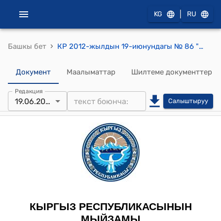
|
KG
RU
›
Башкы бет
КР 2012-жылдын 19-июнундагы № 86 "Пекин шаарында 2012-жылдын 5-июнунда кол коюлган Кыргыз Республикасынын Финансы министрлиги өкүлчүлүк кылган Кыргыз Республикасынын Өкмөтү менен Кытай Эл Республикасынын Экспорттук-импорттук банкынын ортосундагы "Датка-Кемин" 500 кВ электр берүү линиясын жана "Кемин" 500 кВ кичи станциясын куруу" долбоорун каржылоо боюнча Жеңилдетилген кредиттик макулдашууну ратификациялоо жөнүндө " Мыйзамы
Документ
Маалыматтар
Шилтеме документтер
Редакция
19.06.2012
Салыштыруу