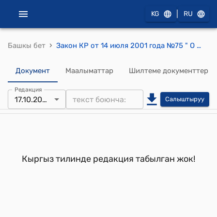
|
KG
RU
›
Башкы бет
Закон КР от 14 июля 2001 года №75 " О внесении изменений и дополнений в Налоговый Кодекс Кыргызской Республики"
Документ
Маалыматтар
Шилтеме документтер
Редакция
17.10.2008
Салыштыруу
Кыргыз тилинде редакция табылган жок!