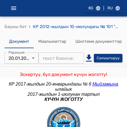
|
KG
RU
›
Башкы бет
КР 2012-жылдын 10-июлундагы № 101 "Кыргыз Республикасынын Жарандык процесстик кодексине өзгөртүү киргизүү жөнүндө" Мыйзамы
Документ
Маалыматтар
Шилтеме документтер
Редакция
20.01.2017
Салыштыруу
Эскертүү, бул документ күчүн жоготту!