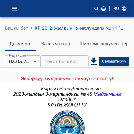
|
KG
RU
›
Башкы бет
КР 2012-жылдын 16-июлундагы № 111 "Кыргыз Республикасынын айрым мыйзам актыларына толуктоолорду жана өзгөртүүлөрдү киргизүү жөнүндө" Мыйзамы
Документ
Маалыматтар
Шилтеме документтер
Редакция
03.03.2023
Салыштыруу
Эскертүү, бул документ күчүн жоготту!