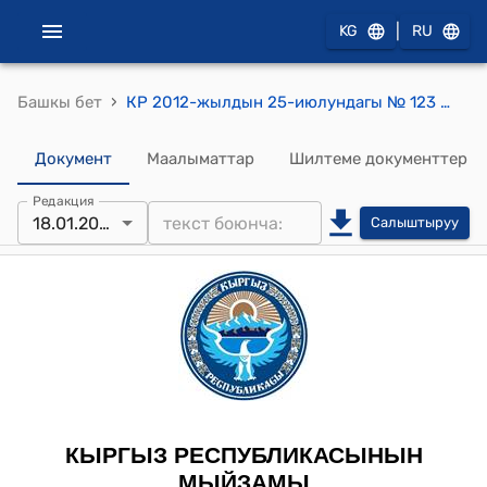
|
KG
RU
›
Башкы бет
КР 2012-жылдын 25-июлундагы № 123 "Кыргыз Республикасынын айрым мыйзам актыларына өзгөртүүлөрдү жана толуктоолорду киргизүү жөнүндө" Мыйзамы
Документ
Маалыматтар
Шилтеме документтер
Редакция
18.01.2022
Салыштыруу