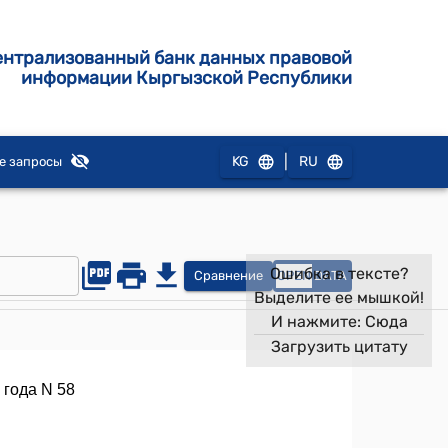
ентрализованный банк данных правовой
информации Кыргызской Республики
|
KG
RU
е запросы
Ошибка в тексте?
Сравнение
OPEN
DATA
Выделите ее мышкой!
И нажмите:
Сюда
Загрузить цитату