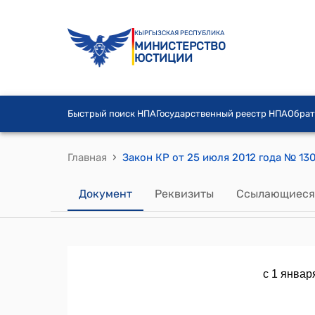
КЫРГЫЗСКАЯ РЕСПУБЛИКА
МИНИСТЕРСТВО
ЮСТИЦИИ
Быстрый поиск НПА
Государственный реестр НПА
Обрат
›
Главная
Документ
Реквизиты
Ссылающиеся