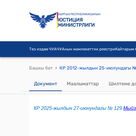
КЫРГЫЗ РЕСПУБЛИКАСЫНЫН
ЮСТИЦИЯ
МИНИСТРЛИГИ
Тез издөө ЧУА
ЧУАнын мамлекеттик реестри
Кайтарым
›
Башкы бет
Документ
Маалыматтар
Шилтеме д