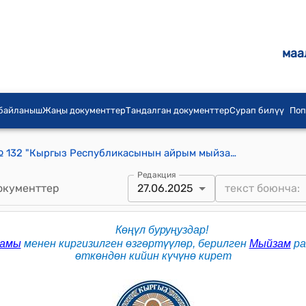
маа
 байланыш
Жаңы документтер
Тандалган документтер
Сурап билүү
Поп
КР 2012-жылдын 25-июлундагы № 132 "Кыргыз Республикасынын айрым мыйзам актыларына өзгөртүүлөрдү киргизүү жөнүндө" Мыйзамы
Редакция
окументтер
27.06.2025