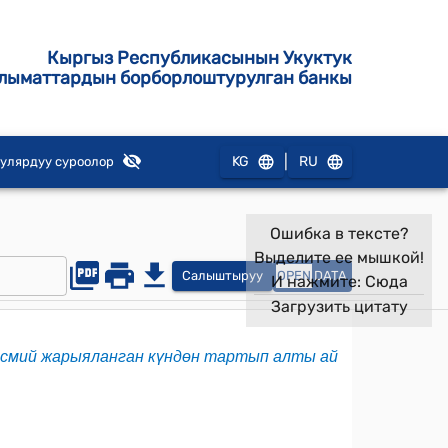
Кыргыз Республикасынын Укуктук
лыматтардын борборлоштурулган банкы
|
KG
RU
улярдуу суроолор
Ошибка в тексте?
Выделите ее мышкой!
Салыштыруу
OPEN
DATA
И нажмите:
Сюда
Загрузить цитату