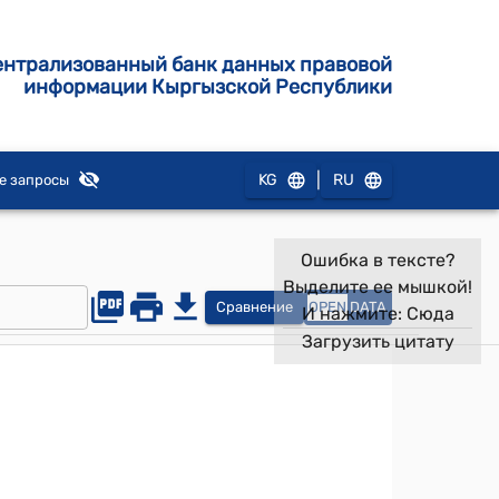
ентрализованный банк данных правовой
информации Кыргызской Республики
|
KG
RU
е запросы
Ошибка в тексте?
Выделите ее мышкой!
Сравнение
OPEN
DATA
И нажмите:
Сюда
Загрузить цитату