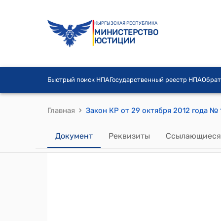
КЫРГЫЗСКАЯ РЕСПУБЛИКА
МИНИСТЕРСТВО
ЮСТИЦИИ
Быстрый поиск НПА
Государственный реестр НПА
Обрат
›
Главная
Документ
Реквизиты
Ссылающиеся